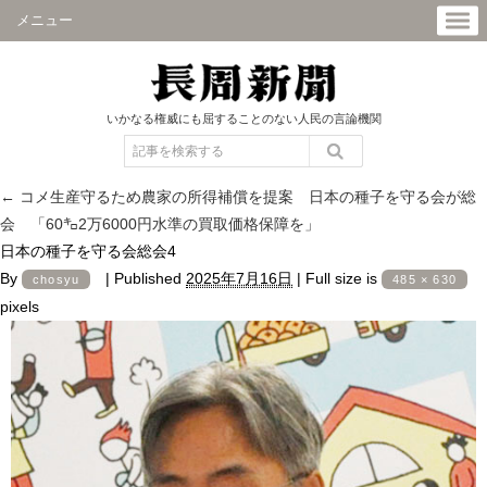
メニュー
いかなる権威にも屈することのない人民の言論機関
←
コメ生産守るため農家の所得補償を提案 日本の種子を守る会が総
会 「60㌔2万6000円水準の買取価格保障を」
日本の種子を守る会総会4
By
|
Published
2025年7月16日
|
Full size is
chosyu
485 × 630
pixels