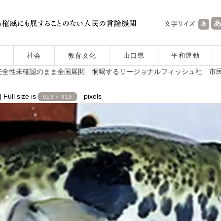
社会
教育文化
山口県
平和運動
安全性未確認のまま全国展開 恫喝するリージョナルフィッシュ社 市
|
Full size is
pixels
919 × 919