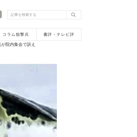
コラム狙撃兵
書評・テレビ評
民が院内集会で訴え