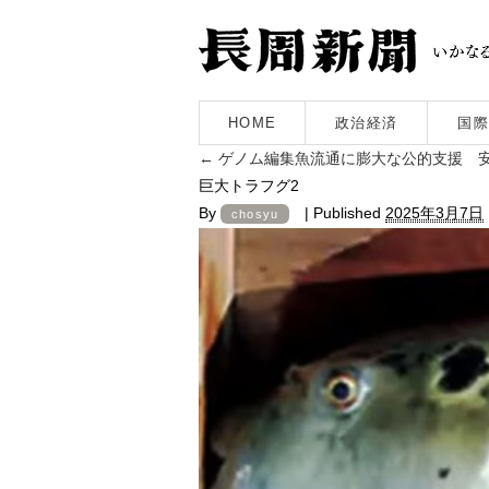
HOME
政治経済
国際
←
ゲノム編集魚流通に膨大な公的支援 
巨大トラフグ2
By
|
Published
2025年3月7日
chosyu