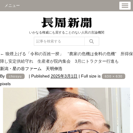
メニュー
いかなる権威にも屈することのない人民の言論機関
←
狼煙上げる「令和の百姓一揆」 “農家の危機は食料の危機” 所得保
障し安定供給守れ 生産者が院内集会 3月にトラクター行進も
新潟・星の谷ファーム 天明伸浩
By
|
Published
2025年3月1日
|
Full size is
chosyu
630 × 630
pixels