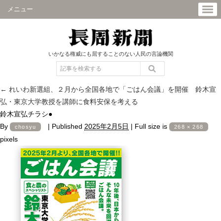
メニュー
いかなる権威にも屈することのない人民の言論機関
←
れいわ新選組、２月から全国各地で「ごはん会議」を開催 鈴木宣
弘・東京大学教授を講師に食料安保を考える
鈴木宣弘チラシ●
By
|
Published
2025年2月5日
|
Full size is
chosyu
268 × 268
pixels