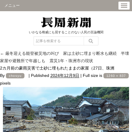
メニュー
いかなる権威にも屈することのない人民の言論機関
←
厳冬迎える能登被災地の叫び 家は土砂に埋まり断水も継続 半壊
家屋や避難所で年越しも 震災1年・珠洲市の現状
2カ月前の豪雨災害で土砂に埋もれたままの家屋（27日、珠洲
By
|
Published
2024年12月9日
|
Full size is
chosyu
1260 × 837
pixels