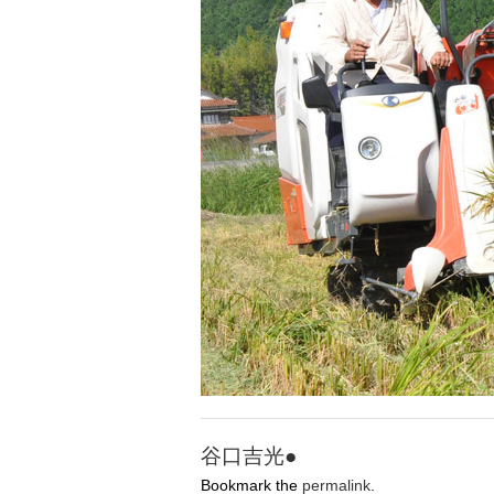
谷口吉光●
Bookmark the
permalink
.