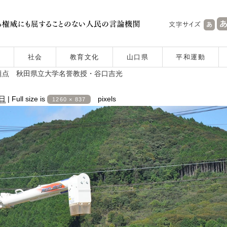
社会
教育文化
山口県
平和運動
題点 秋田県立大学名誉教授・谷口吉光
6日
|
Full size is
pixels
1260 × 837