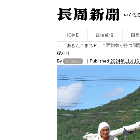
HOME
政治経済
国際
←
「あきたこまちＲ」全面切替が持つ問
稲刈り
By
|
Published
2024年11月1
chosyu