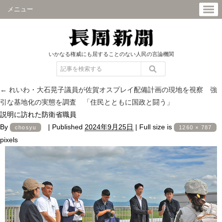
メニュー
いかなる権威にも屈することのない人民の言論機関
←
れいわ・大石晃子議員が佐賀オスプレイ配備計画の現地を視察 強
引な基地化の実態を調査 「住民とともに国政と闘う」
説明に訪れた防衛省職員
By
|
Published
2024年9月25日
|
Full size is
chosyu
1260 × 787
pixels