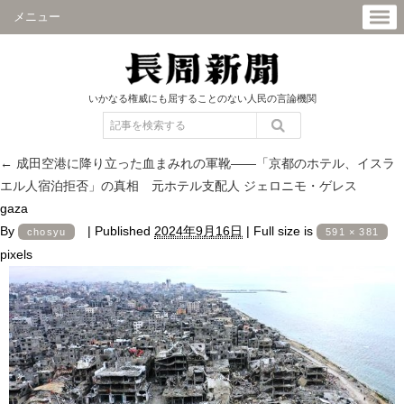
メニュー
いかなる権威にも屈することのない人民の言論機関
←
成田空港に降り立った血まみれの軍靴――「京都のホテル、イスラ
エル人宿泊拒否」の真相 元ホテル支配人 ジェロニモ・ゲレス
gaza
By
|
Published
2024年9月16日
|
Full size is
chosyu
591 × 381
pixels