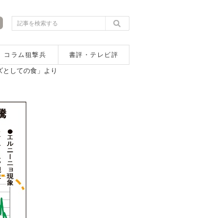
コラム狙撃兵
書評・テレビ評
ズとしての食」より