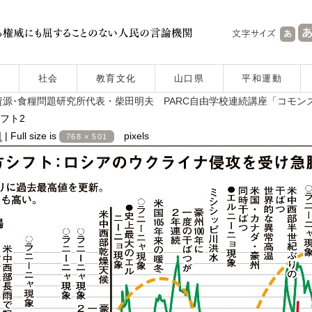
社会
教育文化
山口県
平和運動
源･食糧問題研究所代表・柴田明夫 PARC自由学校連続講座「コモン
フト2
日
|
Full size is
pixels
768 × 501