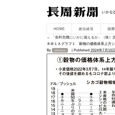
HOME
政治経済
国際
←
「食料危機にいかに備えるか」（株）資
８＠１Ａグラフ１ 穀物の価格体系上方シ
By
|
Published
2024年7月15
chosyu