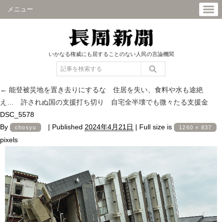
メニュー
いかなる権威にも屈することのない人民の言論機関
←
能登被災地を置き去りにするな 住居を失い、食料や水も途絶
え… 許されぬ国の支援打ち切り 自宅全半壊でも微々たる支援金
DSC_5578
By
|
Published
2024年4月21日
|
Full size is
chosyu
1260 × 837
pixels