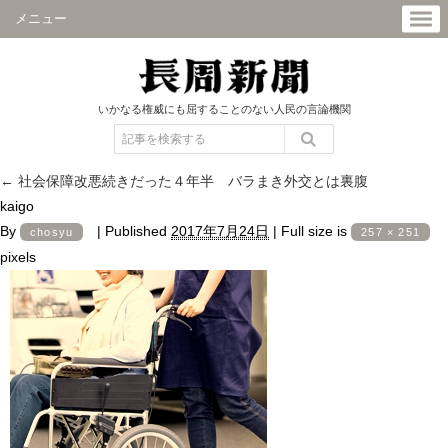
メニュー
いかなる権威にも屈することのない人民の言論機関
←
社会保障改悪続きだった４年半 バラまき外交とは裏腹
kaigo
By
|
Published
2017年7月24日
|
Full size is
chosyu
257 × 251
pixels