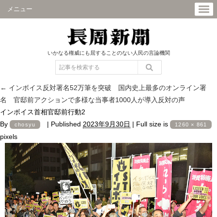
メニュー
いかなる権威にも屈することのない人民の言論機関
←
インボイス反対署名52万筆を突破 国内史上最多のオンライン署
名 官邸前アクションで多様な当事者1000人が導入反対の声
インボイス首相官邸前行動2
By
|
Published
2023年9月30日
|
Full size is
chosyu
1260 × 861
pixels