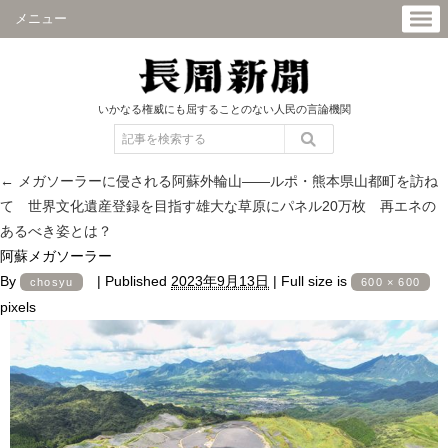
メニュー
いかなる権威にも屈することのない人民の言論機関
←
メガソーラーに侵される阿蘇外輪山――ルポ・熊本県山都町を訪ね
て 世界文化遺産登録を目指す雄大な草原にパネル20万枚 再エネの
あるべき姿とは？
阿蘇メガソーラー
By
|
Published
2023年9月13日
|
Full size is
chosyu
600 × 600
pixels