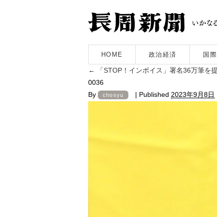
HOME
政治経済
国際
←
「STOP！インボイス」署名36万筆
0036
By
|
Published
2023年9月8日
chosyu