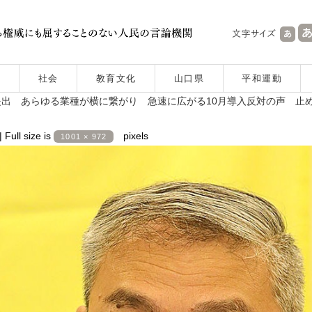
社会
教育文化
山口県
平和運動
を提出 あらゆる業種が横に繋がり 急速に広がる10月導入反対の声 止
|
Full size is
pixels
1001 × 972