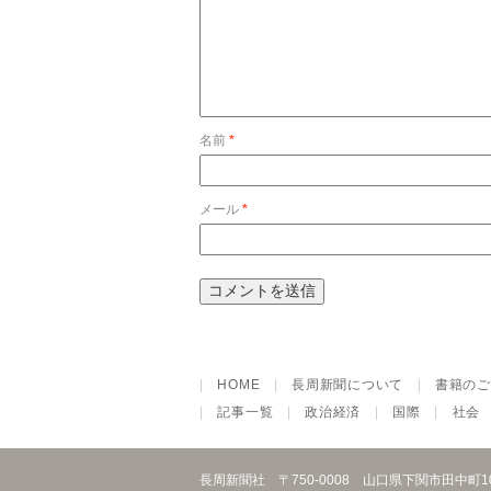
名前
*
メール
*
|
HOME
|
長周新聞について
|
書籍のご
|
記事一覧
|
政治経済
|
国際
|
社会
長周新聞社
〒750-0008 山口県下関市田中町