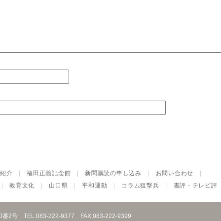
紹介
|
福田正義記念館
|
新聞購読の申し込み
|
お問い合わせ
|
|
教育文化
|
山口県
|
平和運動
|
コラム狙撃兵
|
書評・テレビ評
10番2号
TEL:083-222-9377
FAX:083-222-9399