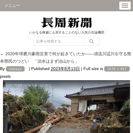
メニュー
いかなる権威にも屈することのない人民の言論機関
←
2020年球磨川豪雨災害で何が起きていたか――清流川辺川を守る熊
本県民のつどい 「治水はまず治山から」
By
|
Published
2023年8月13日
|
Full size is
chosyu
1575 × 917
pixels