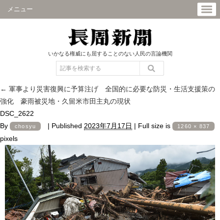
メニュー
いかなる権威にも屈することのない人民の言論機関
←
軍事より災害復興に予算注げ 全国的に必要な防災・生活支援策の
強化 豪雨被災地・久留米市田主丸の現状
DSC_2622
By
|
Published
2023年7月17日
|
Full size is
chosyu
1260 × 837
pixels