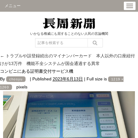
メニュー
いかなる権威にも屈することのない人民の言論機関
←
トラブルや誤登録続出のマイナンバーカード 本人以外の口座紐付
けが13万件 機能不全システムが国会通過する異常
コンビニにある証明書交付サービス機
By
|
Published
2023年6月13日
|
Full size is
chosyu
1219 ×
pixels
1260