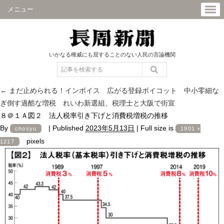
メニュー
いかなる権威にも屈することのない人民の言論機関
←
まだ止められる！インボイス 広がる登録ボイコット 中小零細な
ぎ倒す過酷な増税 れいわ新選組、税理士と大阪で街宣
８＠１Ａ図２ 法人税率引き下げと消費税増税の推移
By
|
Published
2023年5月13日
|
Full size is
chosyu
1901 ×
pixels
1217