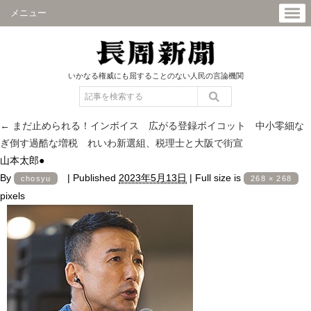
メニュー
いかなる権威にも屈することのない人民の言論機関
←
まだ止められる！インボイス 広がる登録ボイコット 中小零細な
ぎ倒す過酷な増税 れいわ新選組、税理士と大阪で街宣
山本太郎●
By
|
Published
2023年5月13日
|
Full size is
chosyu
268 × 268
pixels