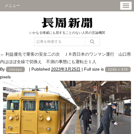
メニュー
いかなる権威にも屈することのない人民の言論機関
←
利益優先で乗客の安全二の次 ＪＲ西日本のワンマン運行 山口県
内はほぼ全線で切換え 不測の事態にも運転士１人
By
|
Published
2023年3月25日
|
Full size is
chosyu
1260 × 678
pixels