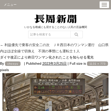
メニュー
いかなる権威にも屈することのない人民の言論機関
←
利益優先で乗客の安全二の次 ＪＲ西日本のワンマン運行 山口県
内はほぼ全線で切換え 不測の事態にも運転士１人
ダイヤ改正により終日ワンマン化されたことを知らせる電光
By
|
Published
2023年3月25日
|
Full size is
chosyu
1131 × 773
pixels