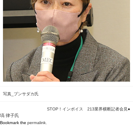
写真_ブンサダカ氏
STOP！インボイス 213業界横断記者会見●
塙 律子氏
Bookmark the
permalink
.