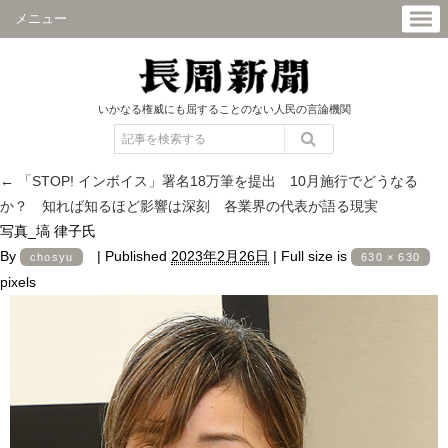
メニュー
いかなる権威にも屈することのない人民の言論機関
←
「STOP! インボイス」署名18万筆を提出 10月施行でどうなる
か？ 知れば知るほど影響は深刻 各業界の代表が語る現実
写真_塙 律子氏
By
|
Published
2023年2月26日
|
Full size is
chosyu
630 × 630
pixels