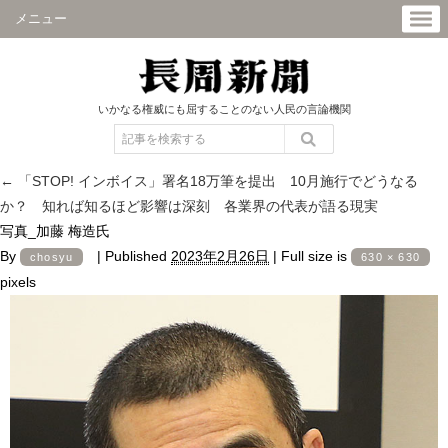
メニュー
いかなる権威にも屈することのない人民の言論機関
←
「STOP! インボイス」署名18万筆を提出 10月施行でどうなる
か？ 知れば知るほど影響は深刻 各業界の代表が語る現実
写真_加藤 梅造氏
By
|
Published
2023年2月26日
|
Full size is
chosyu
630 × 630
pixels