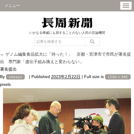
メニュー
いかなる権威にも屈することのない人民の言論機関
←
ゲノム編集食品拡大に「待った！」 京都・宮津市で市民が署名提
出 専門家「遺伝子組み換えと変わらない」
署名提出
By
|
Published
2023年2月22日
|
Full size is
chosyu
1260 × 945
pixels