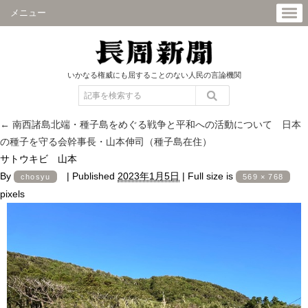
メニュー
いかなる権威にも屈することのない人民の言論機関
←
南西諸島北端・種子島をめぐる戦争と平和への活動について 日本
の種子を守る会幹事長・山本伸司（種子島在住）
サトウキビ 山本
By
|
Published
2023年1月5日
|
Full size is
chosyu
569 × 768
pixels