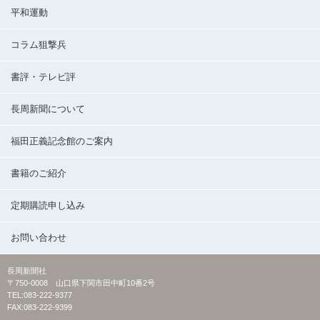
平和運動
コラム狙撃兵
書評・テレビ評
長周新聞について
福田正義記念館のご案内
書籍のご紹介
定期購読申し込み
お問い合わせ
長周新聞社
〒750-0008 山口県下関市田中町10番2号
TEL:083-222-9377
FAX:083-222-9399