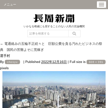
メニュー
いかなる権威にも屈することのない人民の言論機関
←
電通絡みの五輪不正続々と 巨額公費を貪る汚れたビジネスの祭
典 国民の苦難よそに荒稼ぎ
選手村
By
|
Published
2022年12月16日
|
Full size is
chosyu
608 × 391
pixels