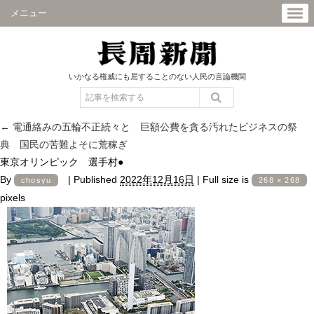
メニュー
いかなる権威にも屈することのない人民の言論機関
←
電通絡みの五輪不正続々と 巨額公費を貪る汚れたビジネスの祭
典 国民の苦難よそに荒稼ぎ
東京オリンピック 選手村●
By
|
Published
2022年12月16日
|
Full size is
chosyu
268 × 268
pixels