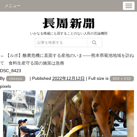
メニュー
いかなる権威にも屈することのない人民の言論機関
←
【ルポ】酪農危機に直面する産地のいま――熊本県菊池地域を訪ね
て 食料生産守る国の施策は急務
DSC_8423
By
|
Published
2022年12月12日
|
Full size is
chosyu
800 × 532
pixels