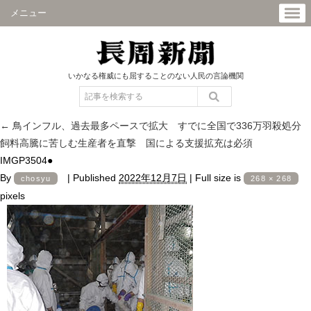
メニュー
いかなる権威にも屈することのない人民の言論機関
←
鳥インフル、過去最多ペースで拡大 すでに全国で336万羽殺処分
飼料高騰に苦しむ生産者を直撃 国による支援拡充は必須
IMGP3504●
By
|
Published
2022年12月7日
|
Full size is
chosyu
268 × 268
pixels