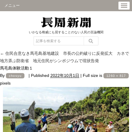
メニュー
いかなる権威にも屈することのない人民の言論機関
←
住民合意なき馬毛島基地建設 市長の公約破りに反発拡大 カネで
地方弄ぶ防衛省 地元住民がシンポジウムで現状告発
馬毛島体験活動１
By
|
Published
2022年10月1日
|
Full size is
chosyu
1260 × 817
pixels