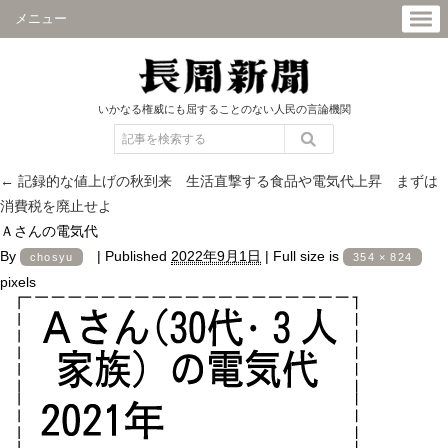
メニュー
いかなる権威にも屈することのない人民の言論機関
←
記録的な値上げの秋到来 生活直撃する食品や電気代上昇 まずは
消費税を廃止せよ
Ａさんの電気代
By
|
Published
2022年9月1日
|
Full size is
chosyu
354 × 824
pixels