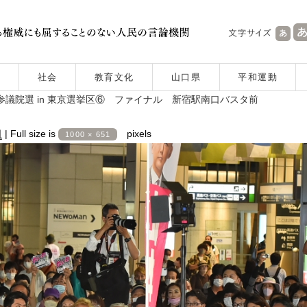
社会
教育文化
山口県
平和運動
参議院選 in 東京選挙区⑥ ファイナル 新宿駅南口バスタ前
日
|
Full size is
pixels
1000 × 651