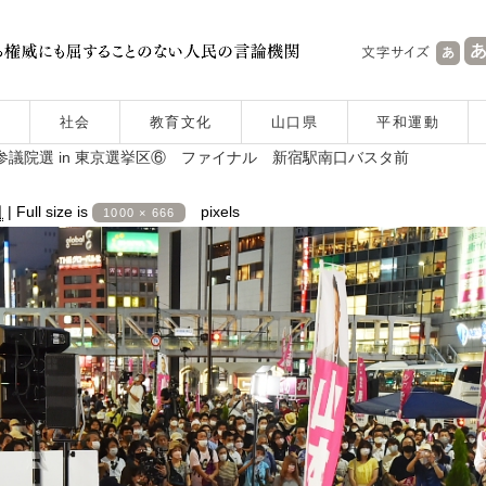
社会
教育文化
山口県
平和運動
参議院選 in 東京選挙区⑥ ファイナル 新宿駅南口バスタ前
日
|
Full size is
pixels
1000 × 666