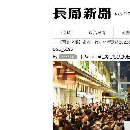
HOME
政治経済
国際
←
【写真速報】密着・れいわ新選組2022
DSC_6195
By
|
Published
2022年7月10
chosyu