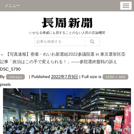
メニュー
いかなる権威にも屈することのない人民の言論機関
←
【写真速報】密着・れいわ新選組2022参議院選 in 東京選挙区⑤
記事「政治はこの手で変えられる！」――参院選終盤戦の訴え
DSC_5790
By
|
Published
2022年7月9日
|
Full size is
chosyu
1000 × 666
pixels