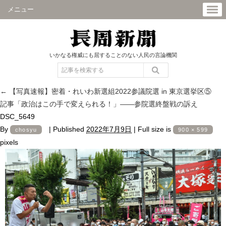
メニュー
いかなる権威にも屈することのない人民の言論機関
←
【写真速報】密着・れいわ新選組2022参議院選 in 東京選挙区⑤
記事「政治はこの手で変えられる！」――参院選終盤戦の訴え
DSC_5649
By
|
Published
2022年7月9日
|
Full size is
chosyu
900 × 599
pixels