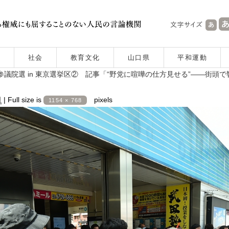
社会
教育文化
山口県
平和運動
参議院選 in 東京選挙区② 記事「“野党に喧嘩の仕方見せる”――街頭
日
|
Full size is
pixels
1154 × 768