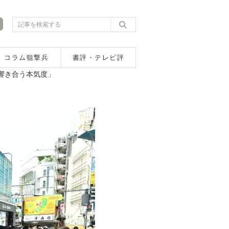
コラム狙撃兵
書評・テレビ評
で響き合う本気度」