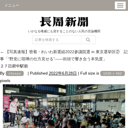
メニュー
いかなる権威にも屈することのない人民の言論機関
←
【写真速報】密着・れいわ新選組2022参議院選 in 東京選挙区② 記
事「“野党に喧嘩の仕方見せる”――街頭で響き合う本気度」
２７日府中駅前
By
|
Published
2022年6月28日
|
Full size is
chosyu
1000 × 562
pixels