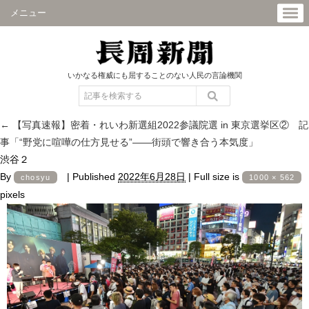
メニュー
いかなる権威にも屈することのない人民の言論機関
←
【写真速報】密着・れいわ新選組2022参議院選 in 東京選挙区② 記
事「“野党に喧嘩の仕方見せる”――街頭で響き合う本気度」
渋谷２
By
|
Published
2022年6月28日
|
Full size is
chosyu
1000 × 562
pixels