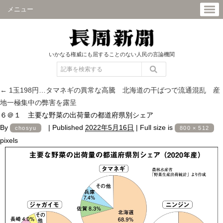
メニュー
いかなる権威にも屈することのない人民の言論機関
←
1玉198円…タマネギの異常な高騰 北海道の干ばつで流通混乱 産
地一極集中の弊害を露呈
６＠１ 主要な野菜の出荷量の都道府県別シェア
By
|
Published
2022年5月16日
|
Full size is
chosyu
800 × 512
pixels