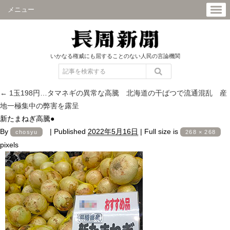
メニュー
いかなる権威にも屈することのない人民の言論機関
←
1玉198円…タマネギの異常な高騰 北海道の干ばつで流通混乱 産
地一極集中の弊害を露呈
新たまねぎ高騰●
By
|
Published
2022年5月16日
|
Full size is
chosyu
268 × 268
pixels