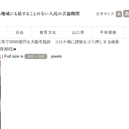
社会
教育文化
山口県
平和運動
等で3000億円を大阪市負担 コロナ禍に誘致をゴリ押しする維新
30日)●
日
|
Full size is
pixels
268 × 268