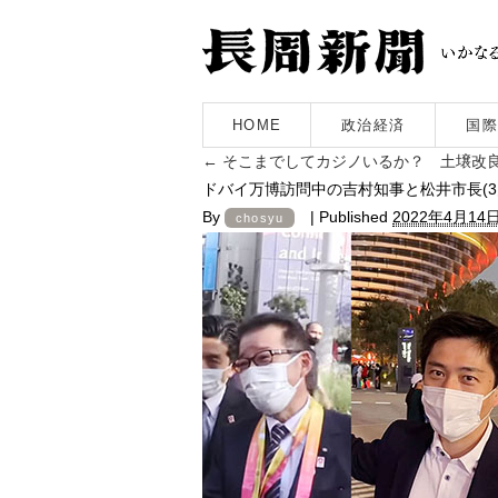
HOME
政治経済
国際
←
そこまでしてカジノいるか？ 土壌改良
ドバイ万博訪問中の吉村知事と松井市長(3月
By
|
Published
2022年4月14
chosyu