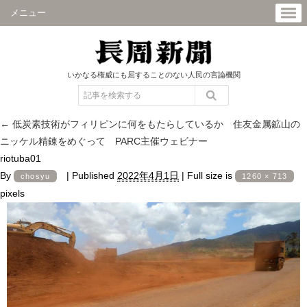
メニュー
いかなる権威にも屈することのない人民の言論機関
←
低炭素技術がフィリピンに何をもたらしているか 住友金属鉱山の
ニッケル精錬をめぐって PARC主催ウェビナー
riotuba01
By
|
Published
2022年4月1日
|
Full size is
chosyu
1260 × 713
pixels