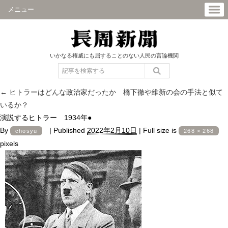
メニュー
いかなる権威にも屈することのない人民の言論機関
←
ヒトラーはどんな政治家だったか 橋下徹や維新の会の手法と似て
いるか？
演説するヒトラー 1934年●
By
|
Published
2022年2月10日
|
Full size is
chosyu
268 × 268
pixels