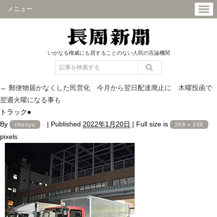
メニュー
いかなる権威にも屈することのない人民の言論機関
←
郵便物届かなくした民営化 今月から翌日配達廃止に 木曜投函で
翌週火曜になる事も
トラック●
By
|
Published
2022年1月20日
|
Full size is
chosyu
268 × 268
pixels