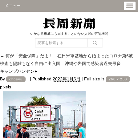
メニュー
いかなる権威にも屈することのない人民の言論機関
←
何が「安全保障」だよ！ 在日米軍基地から始まったコロナ第6波
検査も隔離もなく自由に出入国 沖縄や岩国で感染者過去最多
キャンプハンセン●
By
|
Published
2022年1月6日
|
Full size is
chosyu
268 × 268
pixels