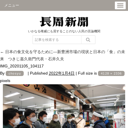
メニュー
いかなる権威にも屈することのない人民の言論機関
←
日本の食文化を守るために―新豊洲市場の現状と日本の「食」の未
来 つきじ嘉久衛門代表・石井久夫
IMG_20201105_104117
By
|
Published
2022年1月4日
|
Full size is
chosyu
4128 × 2336
pixels