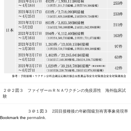
２＠２図３ ファイザーｍＲＮＡワクチンの免疫原性 海外臨床試
験
３＠１図３ 2回目接種後の年齢階級別有害事象発現率
Bookmark the
permalink
.