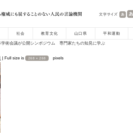
社会
教育文化
山口県
平和運動
本学術会議が公開シンポジウム 専門家たちの知見に学ぶ
日
|
Full size is
pixels
268 × 268