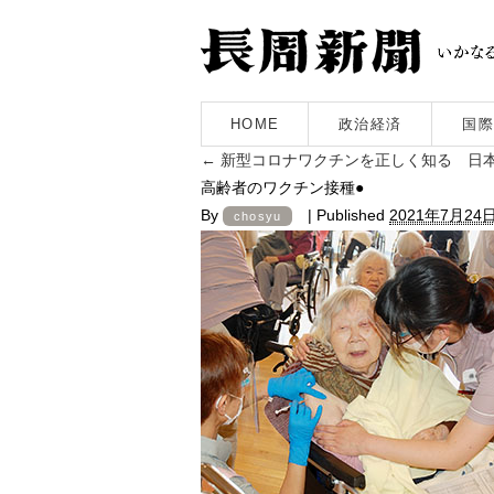
HOME
政治経済
国際
←
新型コロナワクチンを正しく知る 日
高齢者のワクチン接種●
By
|
Published
2021年7月24
chosyu