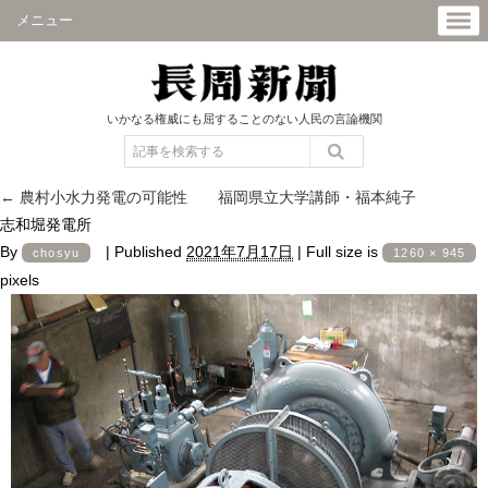
メニュー
いかなる権威にも屈することのない人民の言論機関
←
農村小水力発電の可能性 福岡県立大学講師・福本純子
志和堀発電所
By
|
Published
2021年7月17日
|
Full size is
chosyu
1260 × 945
pixels