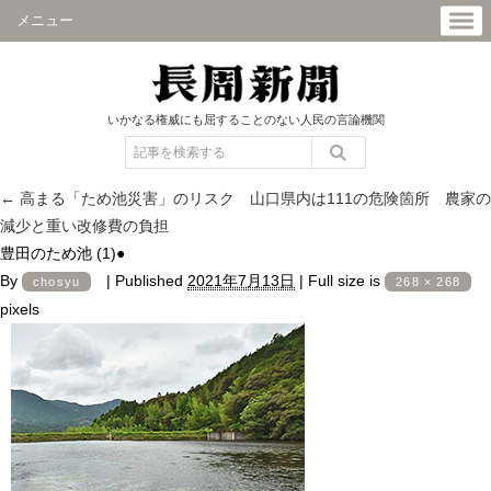
メニュー
いかなる権威にも屈することのない人民の言論機関
←
高まる「ため池災害」のリスク 山口県内は111の危険箇所 農家の
減少と重い改修費の負担
豊田のため池 (1)●
By
|
Published
2021年7月13日
|
Full size is
chosyu
268 × 268
pixels